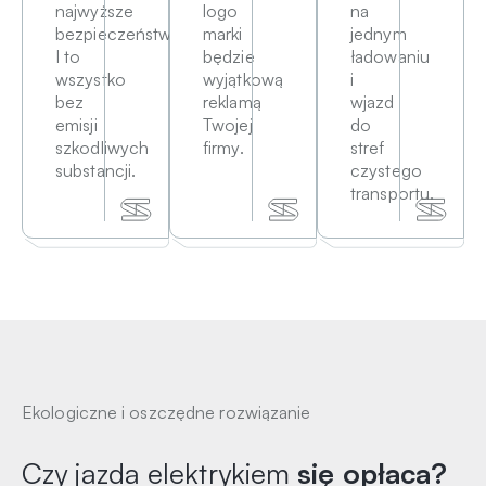
najwyższe
logo
na
bezpieczeństwo.
marki
jednym
I to
będzie
ładowaniu
wszystko
wyjątkową
i
bez
reklamą
wjazd
emisji
Twojej
do
szkodliwych
firmy.
stref
substancji.
czystego
transportu.
Ekologiczne i oszczędne rozwiązanie
Czy jazda elektrykiem
się opłaca?