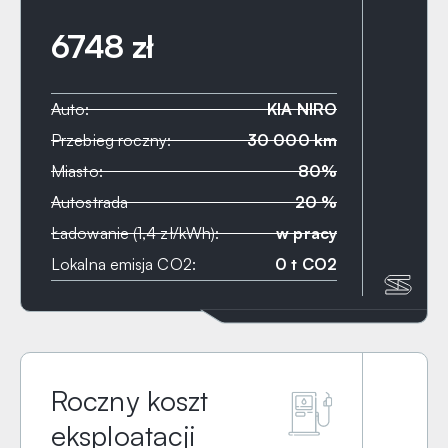
6748 zł
Auto:
KIA NIRO
Przebieg roczny:
30 000 km
Miasto:
80%
Autostrada
20 %
Ładowanie (1,4 zł/kWh):
w pracy
Lokalna emisja CO2:
0 t CO2
Roczny koszt
eksploatacji