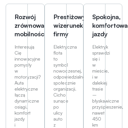
Rozwój
Prestiżowy
Spokojna,
zrównoważonej
wizerunek
komfortowa
mobilności
firmy
jazdy
Interesują
Elektryczna
Elektryk
Cię
flota
sprawdzi
innowacyjne
to
się i
pomysły
symbol
w
w
nowoczesnej,
mieście,
motoryzacji?
odpowiedzialnej
i w
Auta
społecznie
dalekiej
elektryczne
organizacji.
trasie
łączą
Cicho
–
dynamiczne
sunące
błyskawiczne
osiągi,
po
przyśpieszenie,
komfort
ulicy
nawet
jazdy
auto
450
i
z
km