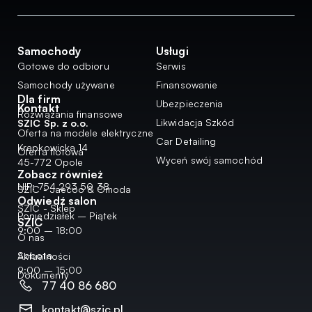
Samochody
Usługi
Gotowe do odbioru
Serwis
Samochody używane
Finansowanie
Dla firm
Ubezpieczenia
Kontakt
Rozwiązania finansowe
Likwidacja Szkód
SZIC Sp. z o.o.
Oferta na modele elektryczne
Car Detailing
Krapkowicka 14
Oferta flotowa
Wyceń swój samochód
45-772 Opole
Zobacz również
NIP: 754 293 50 38
SZIC - Jaecoo & Omoda
Odwiedź salon
SZIC - Sklep
Poniedziałek – Piątek
SZIC
9:00 – 18:00
O nas
Sobota
Aktualności
9:00 – 15:00
Dokumenty
77 40 86 680
kontakt@szic.pl