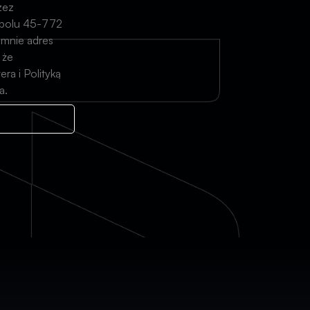
zez
 Opolu 45-772
 mnie adres
 że
a i Polityką
a.