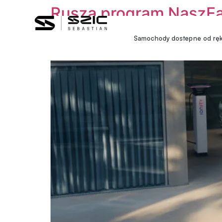
Rusza program NaszEa
Samochody dostepne od ręk