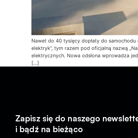
Nawet do 40 tysięcy dopłaty do samochodu e
elektryk”, tym razem pod oficjalną nazwą „
elektrycznych. Nowa odsłona wprowadza jedn
[…]
Zapisz się do naszego newslett
i bądź na bieżąco