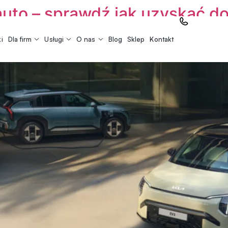
uto – sprawdź jak uzyskać do
i
Dla firm
Usługi
O nas
Blog
Sklep
Kontakt