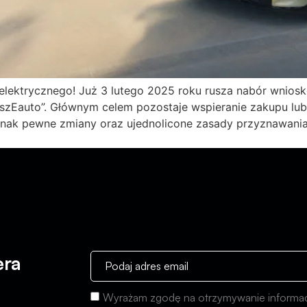
lektrycznego! Już 3 lutego 2025 roku rusza nabór wniosk
NaszEauto”. Głównym celem pozostaje wspieranie zakupu l
ak pewne zmiany oraz ujednolicone zasady przyznawania d
era
Wyrażam zgodę na otrzymywanie informac