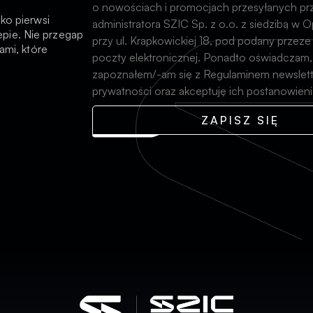
o nowościach i promocjach przesyłanych pr
ako pierwsi
administratora SZIC Sp. z o.o. z siedzibą w
pie. Nie przegap
przy ul. Krapkowickiej 18, pod podany przeze
ami, które
poczty elektronicznej. Ponadto oświadczam,
zapoznałem/-am się z Regulaminem newsletter
prywatności oraz akceptuję ich postanowieni
ZAPISZ SIĘ