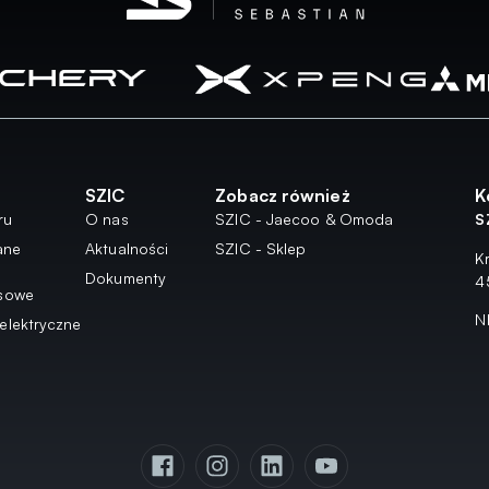
SZIC
Zobacz również
K
ru
O nas
SZIC - Jaecoo & Omoda
S
ane
Aktualności
SZIC - Sklep
K
Dokumenty
4
nsowe
N
elektryczne