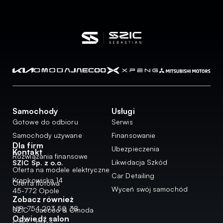
Samochody
Usługi
Gotowe do odbioru
Serwis
Samochody używane
Finansowanie
Dla firm
Ubezpieczenia
Kontakt
Rozwiązania finansowe
Likwidacja Szkód
SZIC Sp. z o.o.
Oferta na modele elektryczne
Car Detailing
Krapkowicka 14
Oferta flotowa
Wyceń swój samochód
45-772 Opole
Zobacz również
NIP: 754 293 50 38
SZIC - Jaecoo & Omoda
Odwiedź salon