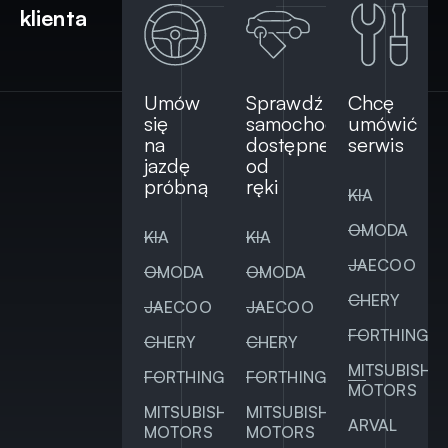
klienta
Umów
Sprawdź
Chcę
się
samochody
umówić
na
dostępne
serwis
jazdę
od
próbną
ręki
KIA
OMODA
KIA
KIA
JAECOO
OMODA
OMODA
CHERY
JAECOO
JAECOO
FORTHING
CHERY
CHERY
MITSUBISHI
FORTHING
FORTHING
MOTORS
MITSUBISHI
MITSUBISHI
ARVAL
MOTORS
MOTORS