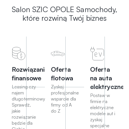
Salon SZIC OPOLE
Samochody,
które rozwiną Twój biznes
Rozwiązania
Oferta
Oferta
finansowe
flotowa
na auta
elektryczne
Leasing czy
Zyskaj
najem
profesjonalne
Postaw w
długoterminowy?
wsparcie dla
firmie na
Sprawdź,
firmy od A
elektryczne
jakie
do Z
modele aut i
rozwiązanie
zyskaj
będzie dla
specjalne