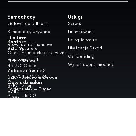
Samochody
Usługi
Gotowe do odbioru
Serwis
Samochody używane
Finansowanie
Dla firm
Ubezpieczenia
Kontakt
Rozwiązania finansowe
Likwidacja Szkód
SZIC Sp. z o.o.
Oferta na modele elektryczne
Car Detailing
Krapkowicka 14
Oferta flotowa
Wyceń swój samochód
45-772 Opole
Zobacz również
NIP: 754 293 50 38
SZIC - Jaecoo & Omoda
Odwiedź salon
SZIC - Sklep
Poniedziałek – Piątek
SZIC
9:00 – 18:00
O nas
Sobota
Aktualności
9:00 – 15:00
Dokumenty
77 40 86 680
kontakt@szic.pl